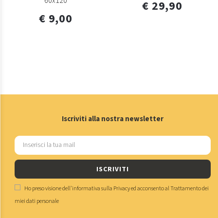
60x120
€ 29,90
€ 9,00
Iscriviti alla nostra newsletter
ISCRIVITI
Ho preso visione dell'
informativa sulla Privacy
ed acconsento al
Trattamento dei
miei dati personale