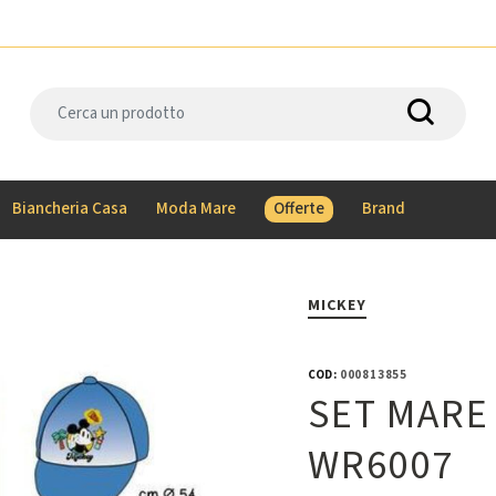
Biancheria Casa
Moda Mare
Offerte
Brand
MICKEY
COD:
000813855
SET MARE
WR6007