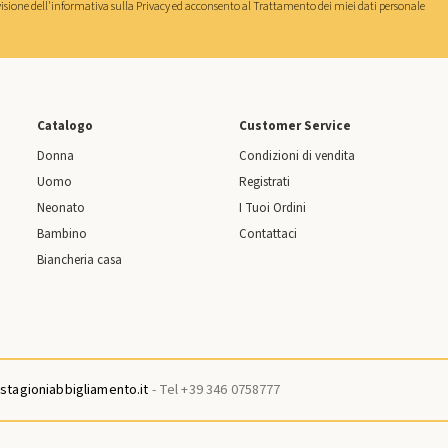
isione dell'
informativa sulla Privacy
ed acconsento al
Trattamento dei miei dati personale
Catalogo
Customer Service
Donna
Condizioni di vendita
Uomo
Registrati
Neonato
I Tuoi Ordini
Bambino
Contattaci
Biancheria casa
tagioniabbigliamento.it
- Tel +39 346 0758777