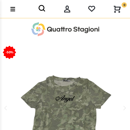
0
-50%