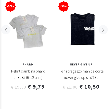
-50%
-50%
PHARD
NEVER GIVE UP
T-shirt bambina phard
T-shirt ragazzo manica corta
ph3035 (6-12 anni)
never give up sm7630
€ 9,75
€ 10,50
€ 19,50
€ 21,00