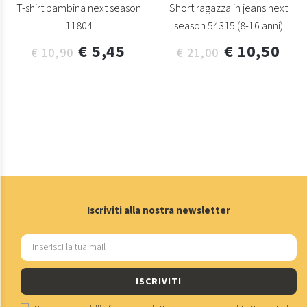
T-shirt bambina next season
Short ragazza in jeans next
11804
season 54315 (8-16 anni)
€ 5,45
€ 10,50
€ 10,90
€ 21,00
Iscriviti alla nostra newsletter
ISCRIVITI