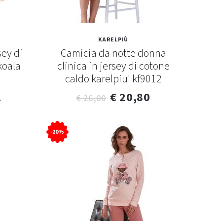
KARELPIÙ
sey di
Camicia da notte donna
koala
clinica in jersey di cotone
caldo karelpiu' kf9012
2
€ 20,80
€ 26,00
-20%