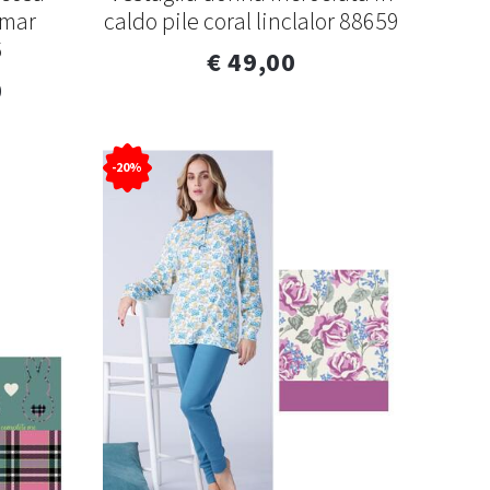
rmar
caldo pile coral linclalor 88659
6
€ 49,00
0
-20%