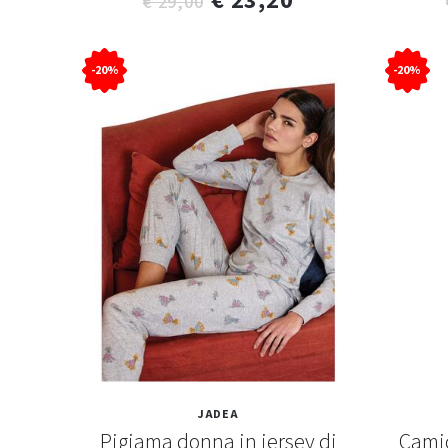
€ 23,20
€ 29,00
-20%
-20%
JADEA
Pigiama donna in jersey di
Camic