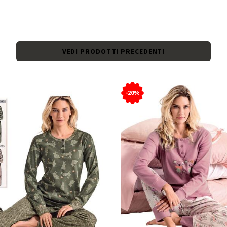
VEDI PRODOTTI PRECEDENTI
-20%