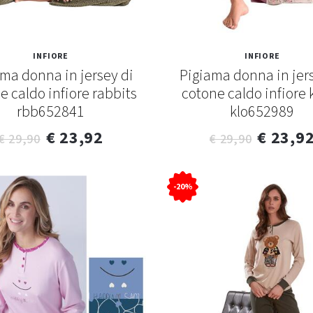
INFIORE
INFIORE
ma donna in jersey di
Pigiama donna in jer
e caldo infiore rabbits
cotone caldo infiore 
rbb652841
klo652989
€ 23,92
€ 23,9
€ 29,90
€ 29,90
-20%