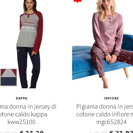
KAPPA
INFIORE
ma donna in jersey di
Pigiama donna in jer
otone caldo kappa
cotone caldo infiore 
kww25100
mgc652824