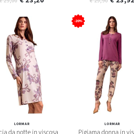
€ 23,20
€ 23,9
€ 29,00
€ 29,90
-20%
LORMAR
LORMAR
ia da notte in viscosa
Pigiama donna in vi