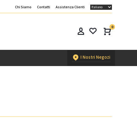
Chi Siamo
Contatti
Assistenza Clienti
0
I Nostri Negozi