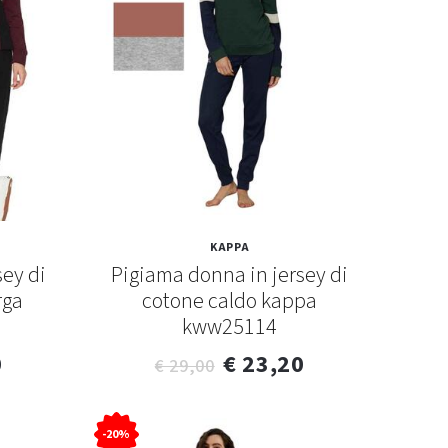
KAPPA
sey di
Pigiama donna in jersey di
rga
cotone caldo kappa
kww25114
0
€ 23,20
€ 29,00
-20%