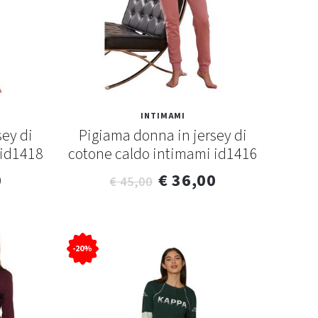
INTIMAMI
sey di
Pigiama donna in jersey di
 id1418
cotone caldo intimami id1416
0
€ 36,00
€ 45,00
-20%