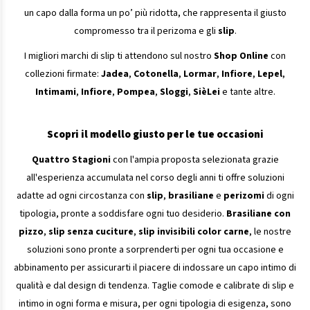
un capo dalla forma un po’ più ridotta, che rappresenta il giusto
compromesso tra il perizoma e gli
slip
.
I migliori marchi di slip ti attendono sul nostro
Shop Online
con
collezioni firmate:
Jadea
,
Cotonella
,
Lormar
,
Infiore
,
Lepel
,
Intimami
,
Infiore
,
Pompea
,
Sloggi
,
SièLei
e tante altre.
Scopri il modello giusto per le tue occasioni
Quattro Stagioni
con l'ampia proposta selezionata grazie
all'esperienza accumulata nel corso degli anni ti offre soluzioni
adatte ad ogni circostanza con
slip
,
brasiliane
e
perizomi
di ogni
tipologia, pronte a soddisfare ogni tuo desiderio.
Brasiliane con
pizzo
,
slip senza cuciture
,
slip invisibili color carne
, le nostre
soluzioni sono pronte a sorprenderti per ogni tua occasione e
abbinamento per assicurarti il piacere di indossare un capo intimo di
qualità e dal design di tendenza. Taglie comode e calibrate di slip e
intimo in ogni forma e misura, per ogni tipologia di esigenza, sono