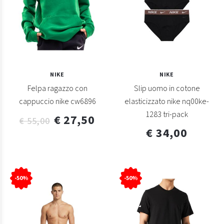
NIKE
NIKE
Felpa ragazzo con
Slip uomo in cotone
cappuccio nike cw6896
elasticizzato nike nq00ke-
1283 tri-pack
€ 27,50
€ 55,00
€ 34,00
-50%
-50%