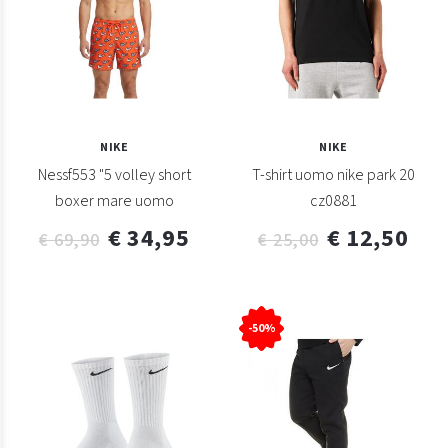
NIKE
NIKE
Nessf553 "5 volley short
T-shirt uomo nike park 20
boxer mare uomo
cz0881
€ 34,95
€ 12,50
€ 69,90
€ 25,00
-50%