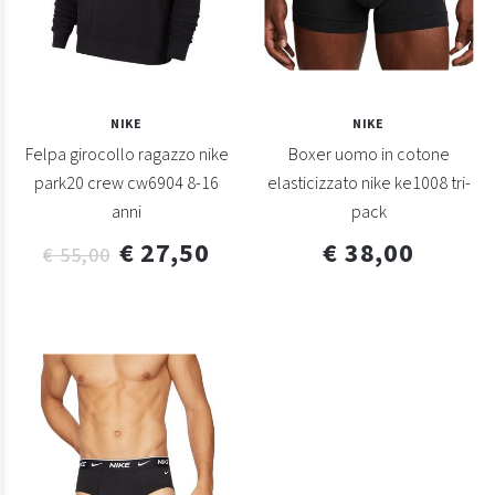
NIKE
NIKE
Felpa girocollo ragazzo nike
Boxer uomo in cotone
park20 crew cw6904 8-16
elasticizzato nike ke1008 tri-
anni
pack
€ 27,50
€ 38,00
€ 55,00