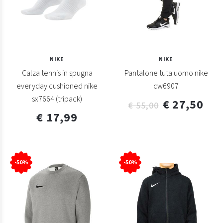
NIKE
NIKE
Calza tennis in spugna
Pantalone tuta uomo nike
everyday cushioned nike
cw6907
sx7664 (tripack)
€ 27,50
€ 55,00
€ 17,99
-50%
-50%