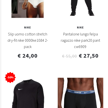
NIKE
NIKE
Slip uomo cotton stretch
Pantalone lungo felpa
dry-fit nike 0000ke1084 2-
ragazzo nike park20 pant
pack
cw6909
€ 24,00
€ 27,50
€ 55,00
-50%