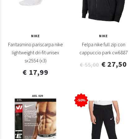
NIKE
NIKE
Fantasmino pariscarpa nike
Felpa nike full zip con
lightweight dri-fit unisex
cappuccio park cw6887
sx2554 (x3)
€ 27,50
€ 55,00
€ 17,99
-50%