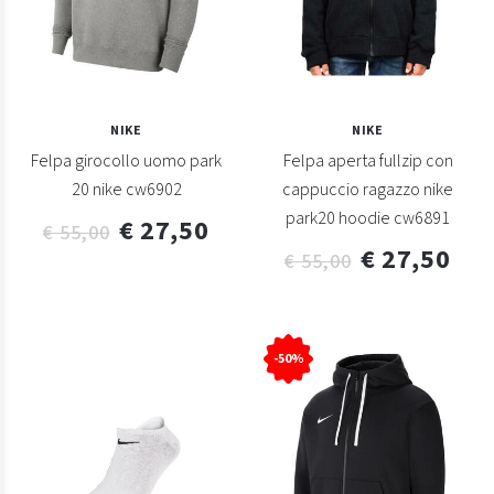
NIKE
NIKE
Felpa girocollo uomo park
Felpa aperta fullzip con
20 nike cw6902
cappuccio ragazzo nike
park20 hoodie cw6891
€ 27,50
€ 55,00
€ 27,50
€ 55,00
-50%